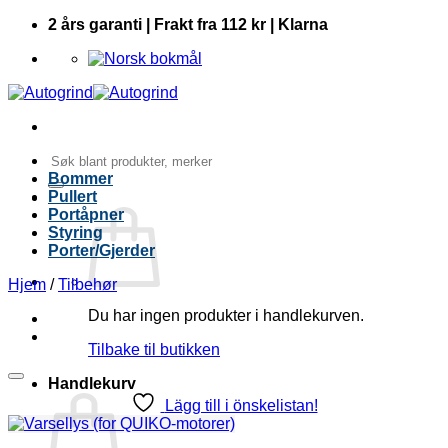
Skip
2 års garanti | Frakt fra 112 kr | Klarna
to
content
Søk
etter:
Bommer
Pullert
Portåpner
Styring
Porter/Gjerder
Hjem
/
Tilbehør
Du har ingen produkter i handlekurven.
Tilbake til butikken
Handlekurv
Lägg till i önskelistan!