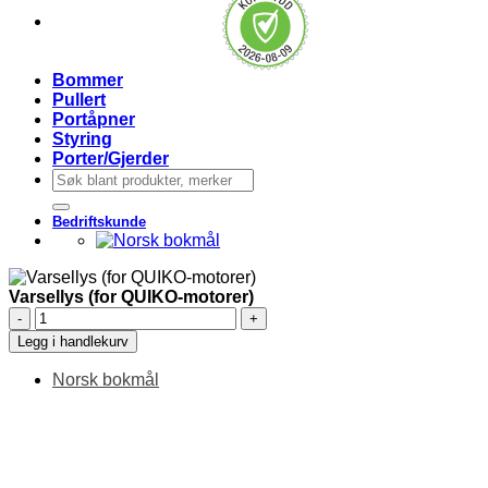
Bommer
Pullert
Portåpner
Styring
Porter/Gjerder
Søk
etter:
Bedriftskunde
Varsellys (for QUIKO-motorer)
Varsellys
(for
Legg i handlekurv
QUIKO-
motorer)
Norsk bokmål
antall