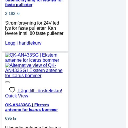
Strømforsyning for led-lys for
faste pullerter
2.182
kr
Strømforsyning for 24V led
lys for faste pullerter. Kan
levere inntil 80 faste pullerter
Legg i handlekurv
Lägg till i önskelistan!
Quick View
QK-AN433SG | Ekstern
antenne for Icarus bommer
695
kr
Utvendig antenne for Icarus