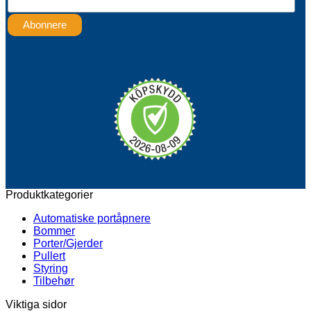
Produktkategorier
Automatiske portåpnere
Bommer
Porter/Gjerder
Pullert
Styring
Tilbehør
Viktiga sidor