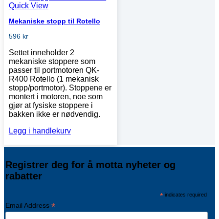
Quick View
Mekaniske stopp til Rotello
596
kr
Settet inneholder 2
mekaniske stoppere som
passer til portmotoren QK-
R400 Rotello (1 mekanisk
stopp/portmotor). Stoppene er
montert i motoren, noe som
gjør at fysiske stoppere i
bakken ikke er nødvendig.
Legg i handlekurv
Registrer deg for å motta nyheter og
rabatter
*
indicates required
*
Email Address