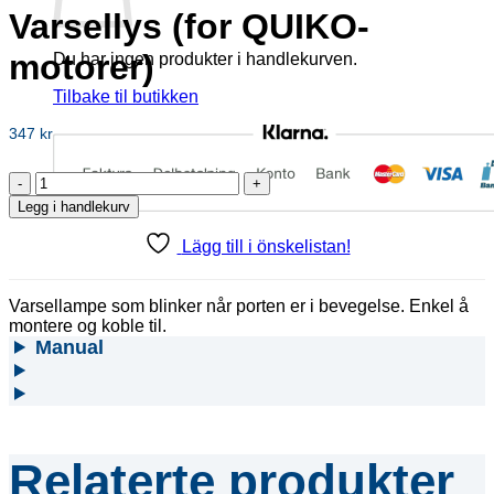
Varsellys (for QUIKO-
motorer)
Du har ingen produkter i handlekurven.
Tilbake til butikken
347
kr
Varsellys
(for
Legg i handlekurv
QUIKO-
motorer)
Lägg till i önskelistan!
antall
Varsellampe som blinker når porten er i bevegelse. Enkel å
montere og koble til.
Manual
Relaterte produkter