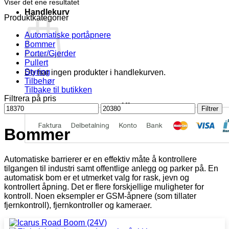
Viser det ene resultatet
Handlekurv
Produktkategorier
Automatiske portåpnere
Bommer
Porter/Gjerder
Pullert
Styring
Du har ingen produkter i handlekurven.
Tilbehør
Tilbake til butikken
Filtrera på pris
Min.
Makspris
Filtrer
pris
Bommer
Automatiske barrierer er en effektiv måte å kontrollere
tilgangen til industri samt offentlige anlegg og parker på. En
automatisk bom er et utmerket valg for rask, jevn og
kontrollert åpning. Det er flere forskjellige muligheter for
kontroll. Noen eksempler er GSM-åpnere (som tillater
fjernkontroll), fjernkontroller og kameraer.