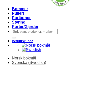
Bommer
Pullert
Portåpner
Styring
Porter/Gjerder
Søk
etter:
Bedriftskunde
Norsk bokmål
Svenska
(
Swedish
)