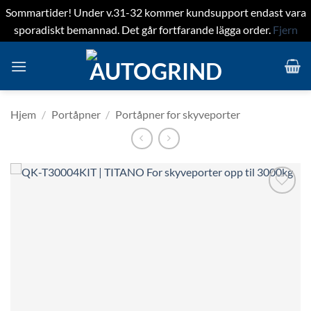
Sommartider! Under v.31-32 kommer kundsupport endast vara
sporadiskt bemannad. Det går fortfarande lägga order.
Fjern
Skip
to
content
Hjem
/
Portåpner
/
Portåpner for skyveporter
Lägg till i
önskelistan!