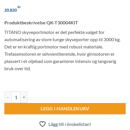
kr
20.820
Produktbeskrivelse QK-T30004KIT
TITANO skyveportmotor er det perfekte valget for
automatisering av store tunge skyveporter opp til 3000 kg.
Det er en kraftig portmotor med robust materiale.
Trefasemotoren er selvventilerende, hvor girmotoren er
plassert i et oljebad som garanterer intensiv og langvarig
bruk over tid.
QK-T30004KIT | TITANO For skyveporter opp til 3000kg antall
LEGG I HANDLEKURV
Lägg till i önskelistan!