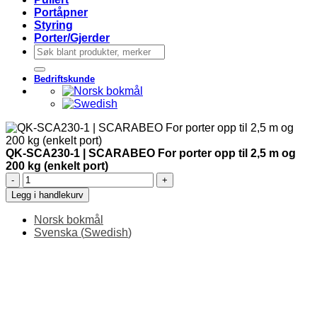
Portåpner
Styring
Porter/Gjerder
Søk
etter:
Bedriftskunde
QK-SCA230-1 | SCARABEO For porter opp til 2,5 m og
200 kg (enkelt port)
QK-
SCA230-
Legg i handlekurv
1
|
Norsk bokmål
SCARABEO
Svenska
(
Swedish
)
For
porter
opp
til
2,5
m