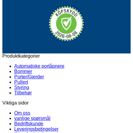
Produktkategorier
Automatiske portåpnere
Bommer
Porter/Gjerder
Pullert
Styring
Tilbehør
Viktiga sidor
Om oss
vanlige spørsmål
Bedriftskunde
Leveringsbetingelser