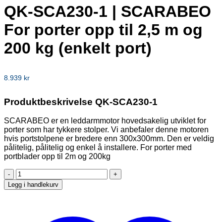
QK-SCA230-1 | SCARABEO
For porter opp til 2,5 m og
200 kg (enkelt port)
8.939
kr
Produktbeskrivelse QK-SCA230-1
SCARABEO er en leddarmmotor hovedsakelig utviklet for
porter som har tykkere stolper. Vi anbefaler denne motoren
hvis portstolpene er bredere enn 300x300mm. Den er veldig
pålitelig, pålitelig og enkel å installere. For porter med
portblader opp til 2m og 200kg
QK-
SCA230-
Legg i handlekurv
1
|
SCARABEO
For