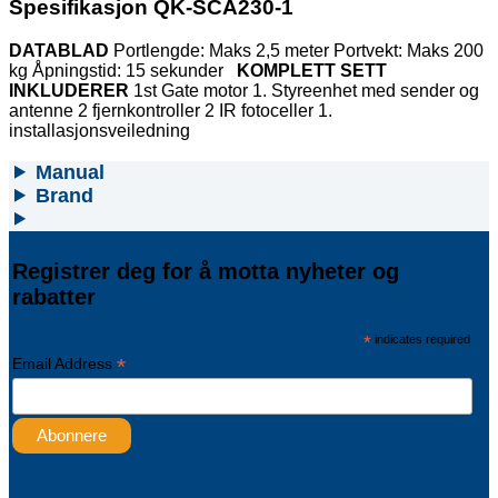
Spesifikasjon QK-SCA230-1
DATABLAD
Portlengde: Maks 2,5 meter Portvekt: Maks 200
kg Åpningstid: 15 sekunder
KOMPLETT SETT
INKLUDERER
1st Gate motor 1. Styreenhet med sender og
antenne 2 fjernkontroller 2 IR fotoceller 1.
installasjonsveiledning
Manual
Brand
Registrer deg for å motta nyheter og
rabatter
*
indicates required
*
Email Address