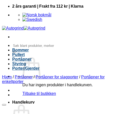
Skip
2 års garanti | Frakt fra 112 kr | Klarna
to
content
Søk
etter:
Bommer
Pullert
Portåpner
Styring
Porter/Gjerder
Hjem
/
Portåpner
/
Portåpner for slagporter
/
Portåpner for
enkeltporter
Du har ingen produkter i handlekurven.
Tilbake til butikken
Handlekurv