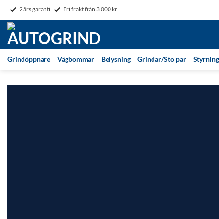
Skip
2 års garanti
Fri frakt från 3 000 kr
to
content
Grindöppnare
Vägbommar
Belysning
Grindar/Stolpar
Styrning