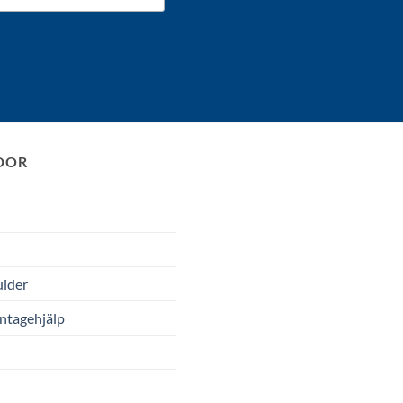
IDOR
uider
ntagehjälp